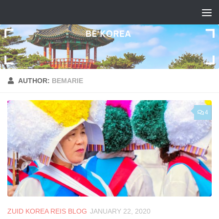
Skip to content
AUTHOR:
BEMARIE
4
ZUID KOREA REIS BLOG
JANUARY 22, 2020