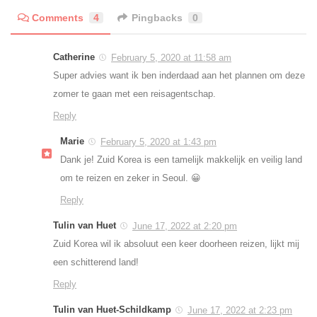
Comments
4
Pingbacks
0
Catherine
February 5, 2020 at 11:58 am
Super advies want ik ben inderdaad aan het plannen om deze
zomer te gaan met een reisagentschap.
Reply
Marie
February 5, 2020 at 1:43 pm
Dank je! Zuid Korea is een tamelijk makkelijk en veilig land
om te reizen en zeker in Seoul. 😀
Reply
Tulin van Huet
June 17, 2022 at 2:20 pm
Zuid Korea wil ik absoluut een keer doorheen reizen, lijkt mij
een schitterend land!
Reply
Tulin van Huet-Schildkamp
June 17, 2022 at 2:23 pm