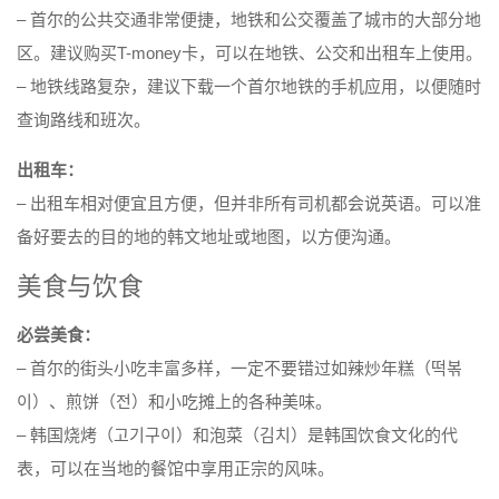
– 首尔的公共交通非常便捷，地铁和公交覆盖了城市的大部分地
区。建议购买T-money卡，可以在地铁、公交和出租车上使用。
– 地铁线路复杂，建议下载一个首尔地铁的手机应用，以便随时
查询路线和班次。
出租车：
– 出租车相对便宜且方便，但并非所有司机都会说英语。可以准
备好要去的目的地的韩文地址或地图，以方便沟通。
美食与饮食
必尝美食：
– 首尔的街头小吃丰富多样，一定不要错过如辣炒年糕（떡볶
이）、煎饼（전）和小吃摊上的各种美味。
– 韩国烧烤（고기구이）和泡菜（김치）是韩国饮食文化的代
表，可以在当地的餐馆中享用正宗的风味。