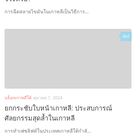
การฉีดสลายไขมันในเกาหลีเป็นวิธีการ...
0
บล็อกเกาหลีใต้
ตุลาคม 7, 2024
ยกกระชับใบหน้าเกาหลี: ประสบการณ์
ศัลยกรรมสุดล้ำในเกาหลี
การทำเฟซลิฟท์ในประเทศเกาหลีใต้กำลั...