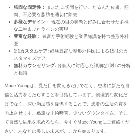
強固な固定性：
まぶたに切開を行い、たるんだ皮膚、筋
肉、不必要な脂肪を適切に除去
多様なデザイン：
現在の目の状態と好みに合わせた多様
な二重まぶたラインの実現
豊富な経験：
豊富な手術経験と業界知識を持つ整形外科
医
1:1カスタムケア:
経験豊富な整形外科医による1対1のカ
スタマイズケア
無料カウンセリング:
各個人に対応した詳細な1対1の分析
と相談
Made Youngは、見た目を変えるだけでなく、患者に新たな自
信と活力をもたらすことを目指しています。物理的な変化だ
けでなく、深い満足感を提供することで、患者の生活の質を
向上させます。迅速な手術時間、少ないダウンタイム、そし
て自然な結果を求めるなら、今すぐMade Youngにご連絡くだ
さい。あなたの美しい未来がここから始まります。