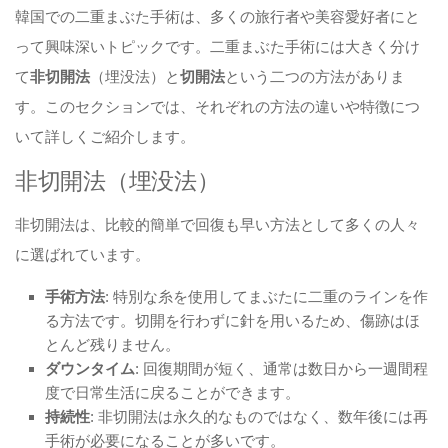
韓国での二重まぶた手術は、多くの旅行者や美容愛好者にと
って興味深いトピックです。二重まぶた手術には大きく分け
て
非切開法
（埋没法）と
切開法
という二つの方法がありま
す。このセクションでは、それぞれの方法の違いや特徴につ
いて詳しくご紹介します。
非切開法（埋没法）
非切開法は、比較的簡単で回復も早い方法として多くの人々
に選ばれています。
手術方法
: 特別な糸を使用してまぶたに二重のラインを作
る方法です。切開を行わずに針を用いるため、傷跡はほ
とんど残りません。
ダウンタイム
: 回復期間が短く、通常は数日から一週間程
度で日常生活に戻ることができます。
持続性
: 非切開法は永久的なものではなく、数年後には再
手術が必要になることが多いです。