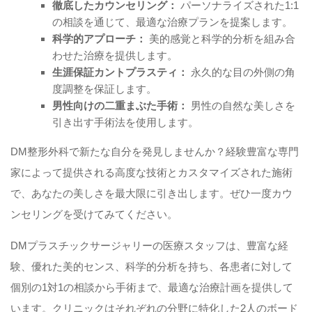
徹底したカウンセリング：
パーソナライズされた1:1
の相談を通じて、最適な治療プランを提案します。
科学的アプローチ：
美的感覚と科学的分析を組み合
わせた治療を提供します。
生涯保証カントプラスティ：
永久的な目の外側の角
度調整を保証します。
男性向けの二重まぶた手術：
男性の自然な美しさを
引き出す手術法を使用します。
DM整形外科で新たな自分を発見しませんか？経験豊富な専門
家によって提供される高度な技術とカスタマイズされた施術
で、あなたの美しさを最大限に引き出します。ぜひ一度カウ
ンセリングを受けてみてください。
DMプラスチックサージャリーの医療スタッフは、豊富な経
験、優れた美的センス、科学的分析を持ち、各患者に対して
個別の1対1の相談から手術まで、最適な治療計画を提供して
います。クリニックはそれぞれの分野に特化した2人のボード