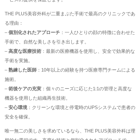
THE PLUS美容外科が二重まぶた手術で最高のクリニックであ
る理由：
–
個別化されたアプローチ
：一人ひとりの顔の特徴に合わせた
手術で、自然な美しさを引き出します。
–
高度な医療技術
：最新の医療機器を使用し、安全で効果的な
手術を実施。
–
熟練した医師
：10年以上の経験を持つ医療専門チームによる
施術。
–
術後ケアの充実
：個々のニーズに応じた1:1の管理と高度な
機器を使用した組織再生技術。
–
安心環境
：クリーンな環境と停電時のUPSシステムで患者の
安全を確保。
唯一無二の美しさを求めているなら、THE PLUS美容外科は理